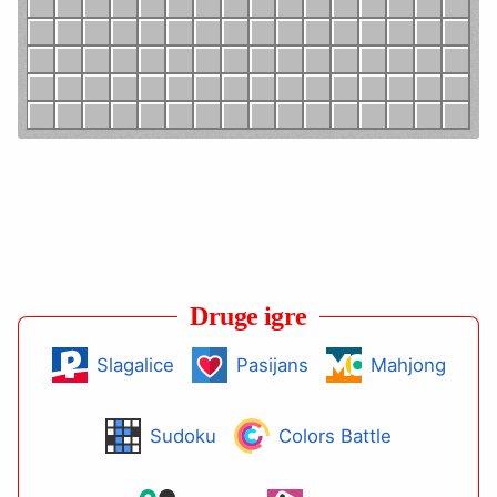
Druge igre
Slagalice
Pasijans
Mahjong
Sudoku
Colors Battle